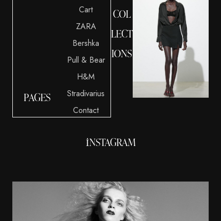
Cart
COL
ZARA
LECT
Bershka
IONS
Pull & Bear
H&M
Stradivarius
PAGES
Contact
INSTAGRAM