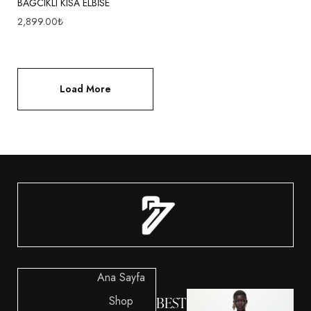
BAĞCIKLI KISA ELBİSE
2,899.00
₺
Load More
Ana Sayfa
Shop
BEST