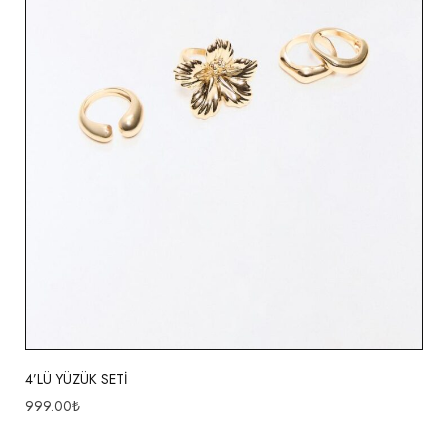
4’LÜ YÜZÜK SETİ
999.00
₺