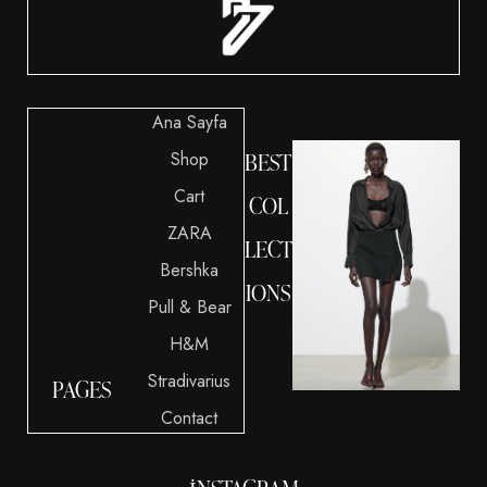
Ana Sayfa
Shop
BEST
Cart
COL
ZARA
LECT
Bershka
IONS
Pull & Bear
H&M
Stradivarius
PAGES
Contact