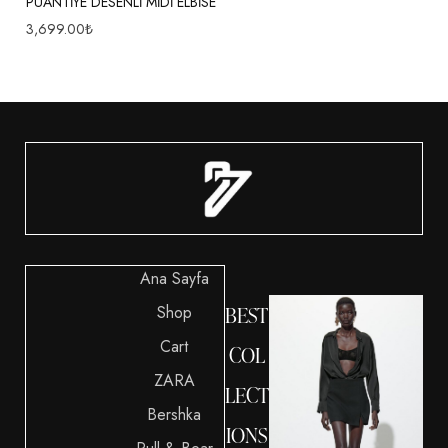
PUANTİYE DESENLİ MİDİ ELBİSE
3,699.00
₺
Ana Sayfa
Shop
BEST
Cart
COL
ZARA
LECT
Bershka
IONS