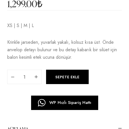
1,299.00
₺
XS | S | M | L
Krinkle jarseden, yuvarlak yakalı, kolsuz kısa üst. Önde
anvelop detayı bulunur ve bu detay kabarık bir silüet için
balon kesimli etek ucuna dönüşür.
SEPETE EKLE
WP Hızlı Sipariş Hattı
AÇIKLAMA