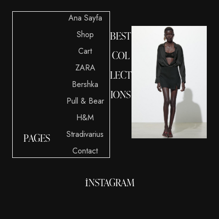
Ana Sayfa
Shop
BEST
Cart
COL
ZARA
LECT
Bershka
IONS
Pull & Bear
H&M
Stradivarius
PAGES
Contact
INSTAGRAM