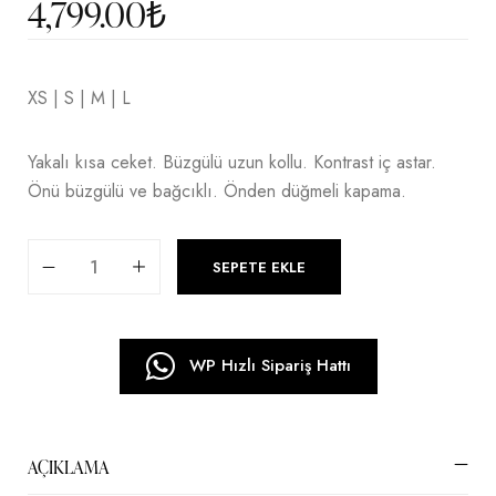
4,799.00
₺
XS | S | M | L
Yakalı kısa ceket. Büzgülü uzun kollu. Kontrast iç astar.
Önü büzgülü ve bağcıklı. Önden düğmeli kapama.
SEPETE EKLE
WP Hızlı Sipariş Hattı
AÇIKLAMA